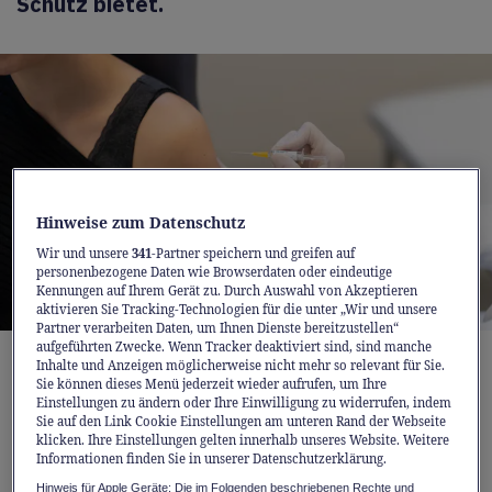
Schutz bietet.
Hinweise zum Datenschutz
Wir und unsere
341
-Partner speichern und greifen auf
personenbezogene Daten wie Browserdaten oder eindeutige
Kennungen auf Ihrem Gerät zu. Durch Auswahl von Akzeptieren
aktivieren Sie Tracking-Technologien für die unter „Wir und unsere
Partner verarbeiten Daten, um Ihnen Dienste bereitzustellen“
aufgeführten Zwecke. Wenn Tracker deaktiviert sind, sind manche
Zeckenimpfung in den Rotpunkt Apotheken
Inhalte und Anzeigen möglicherweise nicht mehr so relevant für Sie.
Sie können dieses Menü jederzeit wieder aufrufen, um Ihre
Einstellungen zu ändern oder Ihre Einwilligung zu widerrufen, indem
In den letzten zehn Jahren sind die Fälle von
Sie auf den Link Cookie Einstellungen am unteren Rand der Webseite
klicken. Ihre Einstellungen gelten innerhalb unseres Website. Weitere
FSME in der Schweiz kontinuierlich
Informationen finden Sie in unserer Datenschutzerklärung.
angestiegen. Mittlerweile erkranken jedes
Hinweis für Apple Geräte: Die im Folgenden beschriebenen Rechte und