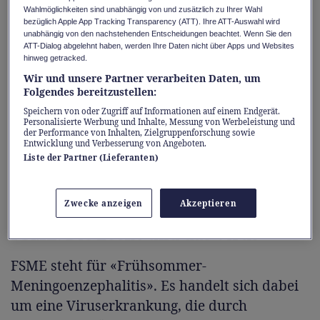
Wahlmöglichkeiten sind unabhängig von und zusätzlich zu Ihrer Wahl
Jahr mehrere Hundert Personen. Daher hat
bezüglich Apple App Tracking Transparency (ATT). Ihre ATT-Auswahl wird
das Bundesamt für Gesundheit (BAG) die
unabhängig von den nachstehenden Entscheidungen beachtet. Wenn Sie den
ATT-Dialog abgelehnt haben, werden Ihre Daten nicht über Apps und Websites
gesamte Schweiz – mit Ausnahme des
hinweg getracked.
Kantons Tessin – als Risikogebiet deklariert.
Wir und unsere Partner verarbeiten Daten, um
Folgendes bereitzustellen:
Mit der Zeckenimpfung kann man sich
einfach schützen. Apothekerin Martina Gisler
Speichern von oder Zugriff auf Informationen auf einem Endgerät.
Personalisierte Werbung und Inhalte, Messung von Werbeleistung und
und ihr Team impfen in der Herti Apotheke
der Performance von Inhalten, Zielgruppenforschung sowie
Entwicklung und Verbesserung von Angeboten.
und Drogerie in Zug. Sie erklärt
Liste der Partner (Lieferanten)
Wissenswertes rund um die Krankheit und
die Impfung.
Zwecke anzeigen
Akzeptieren
FSME: Die Zecke und das Virus
FSME steht für «Frühsommer-
Meningoenzephalitis». Es handelt sich dabei
um eine Viruserkrankung, die durch