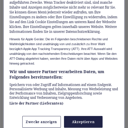
aufgeführten Zwecke. Wenn Tracker deaktiviert sind, sind manche
älteres Auto, bei dem kleine Dellen nicht
Inhalte und Anzeigen möglicherweise nicht mehr so relevant für Sie.
Sie können dieses Menü jederzeit wieder aufrufen, um Ihre
gleich den Puls hochtreiben? Denn genau hier
Einstellungen zu ändern oder Ihre Einwilligung zu widerrufen, indem
liegt der entscheidende Unterschied. Je nach
Sie auf den Link Cookie Einstellungen am unteren Rand der Webseite
klicken. Ihre Einstellungen gelten innerhalb unseres Website. Weitere
Alter, Wert und emotionaler Bedeutung des
Informationen finden Sie in unserer Datenschutzerklärung.
Fahrzeugs unterscheidet sich auch der
Hinweis für Apple Geräte: Die im Folgenden beschriebenen Rechte und
Wahlmöglichkeiten sind unabhängig von und zusätzlich zu Ihrer Wahl
Absicherungsbedarf.
bezüglich Apple App Tracking Transparency (ATT). Ihre ATT-Auswahl wird
unabhängig von den nachstehenden Entscheidungen beachtet. Wenn Sie den
ATT-Dialog abgelehnt haben, werden Ihre Daten nicht über Apps und Websites
Hinzu kommen Faktoren wie die
hinweg getracked.
Fahrzeugfinanzierung, die jährliche
Wir und unsere Partner verarbeiten Daten, um
Folgendes bereitzustellen:
Fahrleistung oder der Stellplatz für das
Speichern von oder Zugriff auf Informationen auf einem Endgerät.
Fahrzeug. Auch die Selbstbeteiligung, die Sie
Personalisierte Werbung und Inhalte, Messung von Werbeleistung und
der Performance von Inhalten, Zielgruppenforschung sowie
bereit sind zu zahlen, und die Risiken, gegen
Entwicklung und Verbesserung von Angeboten.
die Sie sich versichern möchten, gilt es
Liste der Partner (Lieferanten)
abzuwägen. Wer sich darüber im Klaren ist,
hat bereits eine solide Grundlage, um die
Zwecke anzeigen
Akzeptieren