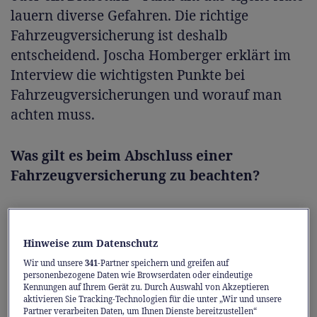
lauern diverse Gefahren. Die richtige
Fahrzeugversicherung ist deshalb
entscheidend. Joscha Homberger erklärt im
Interview die wichtigsten Punkte bei
Fahrzeugversicherungen und worauf man
achten muss.
Was gilt es beim Abschluss einer
Fahrzeugversicherung zu beachten?
«Zunächst sollten Sie sich bewusst machen,
was für ein Fahrzeug Sie versichern möchten.
Hinweise zum Datenschutz
Analysieren Sie deshalb als erstes Ihren
Wir und unsere
341
-Partner speichern und greifen auf
eigenen Bedarf genau. Handelt es sich um ein
personenbezogene Daten wie Browserdaten oder eindeutige
Kennungen auf Ihrem Gerät zu. Durch Auswahl von Akzeptieren
brandneues Modell – Ihr ganzer Stolz –, bei
aktivieren Sie Tracking-Technologien für die unter „Wir und unsere
Partner verarbeiten Daten, um Ihnen Dienste bereitzustellen“
dem jeder Kratzer schmerzt? Oder ist es ein