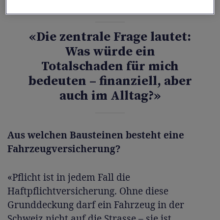
passende Versicherung zu finden.»
«Die zentrale Frage lautet:
Was würde ein
Totalschaden für mich
bedeuten – finanziell, aber
auch im Alltag?»
Aus welchen Bausteinen besteht eine
Fahrzeugversicherung?
«Pflicht ist in jedem Fall die
Haftpflichtversicherung. Ohne diese
Grunddeckung darf ein Fahrzeug in der
Schweiz nicht auf die Strasse – sie ist