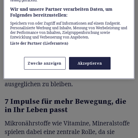
hinweg getracked.
Gleichgewicht des Wohlbefindens gerät
Wir und unsere Partner verarbeiten Daten, um
leichter ins Schwanken.
Folgendes bereitzustellen:
Speichern von oder Zugriff auf Informationen auf einem Endgerät.
Personalisierte Werbung und Inhalte, Messung von Werbeleistung und
Um diesen Schwankungen entgegenzuwirken,
der Performance von Inhalten, Zielgruppenforschung sowie
Entwicklung und Verbesserung von Angeboten.
sind eine ausgewogene Ernährung,
Liste der Partner (Lieferanten)
ausreichend Bewegung und erholsamer
Schlaf besonders wichtig. Doch der Körper
Zwecke anzeigen
Akzeptieren
kann dabei besondere Unterstützung
brauchen, um vital und emotional
ausgeglichen zu bleiben.
7 Impulse für mehr Bewegung, die
in Ihr Leben passt
Mikronährstoffe wie Vitamine, Mineralstoffe
spielen dabei eine zentrale Rolle, da sie