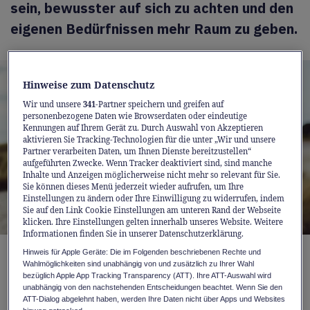
sein, bewusster auf sich zu achten und den
eigenen Bedürfnissen mehr Raum zu geben.
Hinweise zum Datenschutz
Wir und unsere
341
-Partner speichern und greifen auf
personenbezogene Daten wie Browserdaten oder eindeutige
Kennungen auf Ihrem Gerät zu. Durch Auswahl von Akzeptieren
aktivieren Sie Tracking-Technologien für die unter „Wir und unsere
Partner verarbeiten Daten, um Ihnen Dienste bereitzustellen“
aufgeführten Zwecke. Wenn Tracker deaktiviert sind, sind manche
Inhalte und Anzeigen möglicherweise nicht mehr so relevant für Sie.
Sie können dieses Menü jederzeit wieder aufrufen, um Ihre
Einstellungen zu ändern oder Ihre Einwilligung zu widerrufen, indem
Sie auf den Link Cookie Einstellungen am unteren Rand der Webseite
klicken. Ihre Einstellungen gelten innerhalb unseres Website. Weitere
Informationen finden Sie in unserer Datenschutzerklärung.
Hinweis für Apple Geräte: Die im Folgenden beschriebenen Rechte und
Ab der Lebensmitte reagieren bei vielen
Wahlmöglichkeiten sind unabhängig von und zusätzlich zu Ihrer Wahl
bezüglich Apple App Tracking Transparency (ATT). Ihre ATT-Auswahl wird
Frauen Schlaf, Stimmung und
unabhängig von den nachstehenden Entscheidungen beachtet. Wenn Sie den
Energiehaushalt empfindlicher – das
ATT-Dialog abgelehnt haben, werden Ihre Daten nicht über Apps und Websites