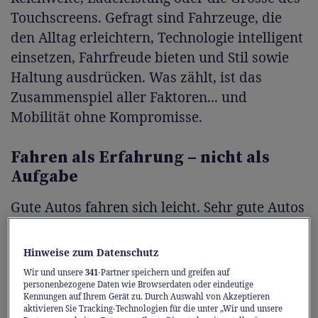
Touchscreens. Gefragt sind Fahrzeuge, die
den Alltag erleichtern, Technologie intelligent
einsetzen, Fahrfreude bieten und Stil sowie
Haltung ausdrücken. Was zählt, ist das
Zusammenspiel aller Faktoren... und
Mobilität ohne Kompromisse.
Fahren als Erfahrung – nicht als
Aufgabe
Gute Autos fahren sich leicht. Sehr gute Autos
fahren sich selbstverständlich.
Der
brandneue Mazda6e
ist ganz in der Tradition
Hinweise zum Datenschutz
sportlicher Fahrzeuge mit einem
Wir und unsere
341
-Partner speichern und greifen auf
Hinterradantrieb ausgestattet, der 320 Nm
personenbezogene Daten wie Browserdaten oder eindeutige
Kennungen auf Ihrem Gerät zu. Durch Auswahl von Akzeptieren
Drehmoment direkt auf die Strasse bringt.
aktivieren Sie Tracking-Technologien für die unter „Wir und unsere