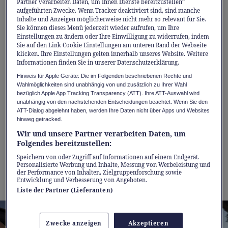
Partner verarbeiten Daten, um Ihnen Dienste bereitzustellen“
Der tiefe Schwerpunkt und die perfekte
aufgeführten Zwecke. Wenn Tracker deaktiviert sind, sind manche
Gewichtsverteilung sorgen für Stabilität in
Inhalte und Anzeigen möglicherweise nicht mehr so relevant für Sie.
Sie können dieses Menü jederzeit wieder aufrufen, um Ihre
jeder Situation. Für individuelle Vorlieben
Einstellungen zu ändern oder Ihre Einwilligung zu widerrufen, indem
Sie auf den Link Cookie Einstellungen am unteren Rand der Webseite
stehen die drei Fahrmodi Normal, Sport und
klicken. Ihre Einstellungen gelten innerhalb unseres Website. Weitere
Individual zur Wahl.
Informationen finden Sie in unserer Datenschutzerklärung.
Hinweis für Apple Geräte: Die im Folgenden beschriebenen Rechte und
Wahlmöglichkeiten sind unabhängig von und zusätzlich zu Ihrer Wahl
Das Ansprechverhalten des Fahrzeugs, das
bezüglich Apple App Tracking Transparency (ATT). Ihre ATT-Auswahl wird
unabhängig von den nachstehenden Entscheidungen beachtet. Wenn Sie den
intuitive Lenkgefühl und die durchdachten
ATT-Dialog abgelehnt haben, werden Ihre Daten nicht über Apps und Websites
Assistenzsysteme tragen alle dazu bei, dass
hinweg getracked.
Fahren wieder zu dem wird, was es einmal
Wir und unsere Partner verarbeiten Daten, um
Folgendes bereitzustellen:
war: eine persönliche, fokussierte Erfahrung.
Speichern von oder Zugriff auf Informationen auf einem Endgerät.
Oder, wie Mazda es nennt:
Jinba Ittai
– die
Personalisierte Werbung und Inhalte, Messung von Werbeleistung und
der Performance von Inhalten, Zielgruppenforschung sowie
Einheit von Fahrer und Fahrzeug.
Entwicklung und Verbesserung von Angeboten.
Liste der Partner (Lieferanten)
Zwecke anzeigen
Akzeptieren