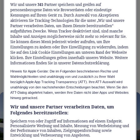
Wir und unsere
341
-Partner speichern und greifen auf
inspiriert ist. Formen und Linien scheinen
personenbezogene Daten wie Browserdaten oder eindeutige
Kennungen auf Ihrem Gerät zu. Durch Auswahl von Akzeptieren
wie in einem Augenblick festgehalten, in dem
aktivieren Sie Tracking-Technologien für die unter „Wir und unsere
Kraft und Eleganz im Gleichgewicht sind –
Partner verarbeiten Daten, um Ihnen Dienste bereitzustellen“
aufgeführten Zwecke. Wenn Tracker deaktiviert sind, sind manche
eine Gestaltung, die Dynamik erzeugt, noch
Inhalte und Anzeigen möglicherweise nicht mehr so relevant für Sie.
Sie können dieses Menü jederzeit wieder aufrufen, um Ihre
bevor sich das Fahrzeug in Bewegung setzt.
Einstellungen zu ändern oder Ihre Einwilligung zu widerrufen, indem
Jede Kontur hat dabei einen klaren Zweck: Sie
Sie auf den Link Cookie Einstellungen am unteren Rand der Webseite
klicken. Ihre Einstellungen gelten innerhalb unseres Website. Weitere
unterstützt die Effizienz, trägt zur
Informationen finden Sie in unserer Datenschutzerklärung.
aerodynamischen Balance bei und ist weit
Hinweis für Apple Geräte: Die im Folgenden beschriebenen Rechte und
mehr als reine Zierde.
Wahlmöglichkeiten sind unabhängig von und zusätzlich zu Ihrer Wahl
bezüglich Apple App Tracking Transparency (ATT). Ihre ATT-Auswahl wird
unabhängig von den nachstehenden Entscheidungen beachtet. Wenn Sie den
ATT-Dialog abgelehnt haben, werden Ihre Daten nicht über Apps und Websites
hinweg getracked.
Wir und unsere Partner verarbeiten Daten, um
Folgendes bereitzustellen:
Speichern von oder Zugriff auf Informationen auf einem Endgerät.
Personalisierte Werbung und Inhalte, Messung von Werbeleistung und
der Performance von Inhalten, Zielgruppenforschung sowie
Entwicklung und Verbesserung von Angeboten.