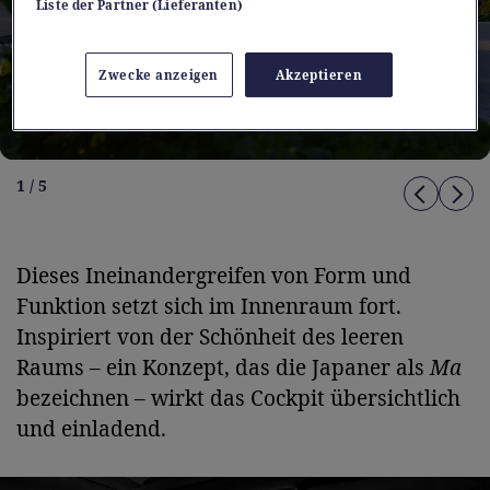
Liste der Partner (Lieferanten)
Zwecke anzeigen
Akzeptieren
1 / 5
Dieses Ineinandergreifen von Form und
Funktion setzt sich im Innenraum fort.
Inspiriert von der Schönheit des leeren
Raums – ein Konzept, das die Japaner als
Ma
bezeichnen – wirkt das Cockpit übersichtlich
und einladend.