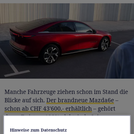
Manche Fahrzeuge ziehen schon im Stand die
Blicke auf sich.
Der brandneue Mazda6e
–
schon ab CHF 43'600.- erhältlich
– gehört
dazu. Er ist zu 100% elektrisch. Seine
Silhouette folgt der Kodo-Designphilosophie,
Hinweise zum Datenschutz
die von der Schönheit fliessender Bewegung