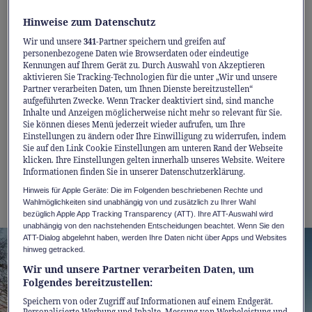
Gebiet ist weitläufig und clever erschlossen,
die Pisten sind top präpariert. Wer noch
Hinweise zum Datenschutz
einen Gang höher schalten will, bucht die
Wir und unsere
341
-Partner speichern und greifen auf
personenbezogene Daten wie Browserdaten oder eindeutige
FastLane an den Bahnen – und ist schneller
Kennungen auf Ihrem Gerät zu. Durch Auswahl von Akzeptieren
wieder dort, wo’s Spass macht: auf der
aktivieren Sie Tracking-Technologien für die unter „Wir und unsere
Partner verarbeiten Daten, um Ihnen Dienste bereitzustellen“
nächsten Abfahrt. Von 1'500 bis 3'000 Meter
aufgeführten Zwecke. Wenn Tracker deaktiviert sind, sind manche
Inhalte und Anzeigen möglicherweise nicht mehr so relevant für Sie.
Höhe, am Fuss des Plaine-Morte-Gletschers,
Sie können dieses Menü jederzeit wieder aufrufen, um Ihre
finden Sie Pisten für jeden Stil und jedes
Einstellungen zu ändern oder Ihre Einwilligung zu widerrufen, indem
Sie auf den Link Cookie Einstellungen am unteren Rand der Webseite
Level. Kurz: Hier wird aus Leistung
klicken. Ihre Einstellungen gelten innerhalb unseres Website. Weitere
Informationen finden Sie in unserer Datenschutzerklärung.
Vergnügen – und aus dem Skitag ein richtig
Hinweis für Apple Geräte: Die im Folgenden beschriebenen Rechte und
guter Flow-Tag.
Wahlmöglichkeiten sind unabhängig von und zusätzlich zu Ihrer Wahl
bezüglich Apple App Tracking Transparency (ATT). Ihre ATT-Auswahl wird
unabhängig von den nachstehenden Entscheidungen beachtet. Wenn Sie den
ATT-Dialog abgelehnt haben, werden Ihre Daten nicht über Apps und Websites
hinweg getracked.
Wir und unsere Partner verarbeiten Daten, um
Folgendes bereitzustellen:
Speichern von oder Zugriff auf Informationen auf einem Endgerät.
Personalisierte Werbung und Inhalte, Messung von Werbeleistung und