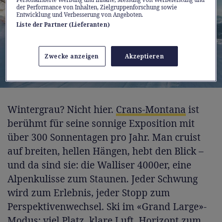
der Performance von Inhalten, Zielgruppenforschung sowie
Entwicklung und Verbesserung von Angeboten.
Liste der Partner (Lieferanten)
Zwecke anzeigen
Akzeptieren
Wintergrau? Nicht hier.
Crans-Montana
ist
berühmt für seine sonnige Exposition mit
über 300 Sonnentagen pro Jahr. Man cruist
auf breiten, hellen Hängen, hebt den Blick –
und da sind sie: die Walliser 4000er, eine
Alpenkulisse zum Staunen. Jeder Schwung
wird zum Erlebnis, jeder Stopp zum
Perspektivenwechsel. Ski im «Grand Large»-
Modus: viel Platz, klare Luft, Horizont zum