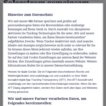
Solarstrom gemeinsam
nutzen
Hinweise zum Datenschutz
Wir und unsere
341
-Partner speichern und greifen auf
Seit Anfang des Jahres lässt sich lokal
personenbezogene Daten wie Browserdaten oder eindeutige
produzierter Solarstrom ganz einfach im
Kennungen auf Ihrem Gerät zu. Durch Auswahl von Akzeptieren
aktivieren Sie Tracking-Technologien für die unter „Wir und unsere
Quartier teilen. Mit dem Solarpool bringt
Partner verarbeiten Daten, um Ihnen Dienste bereitzustellen“
aufgeführten Zwecke. Wenn Tracker deaktiviert sind, sind manche
IWB Produzenten und Konsumenten
Inhalte und Anzeigen möglicherweise nicht mehr so relevant für Sie.
Sie können dieses Menü jederzeit wieder aufrufen, um Ihre
zusammen.
Einstellungen zu ändern oder Ihre Einwilligung zu widerrufen, indem
Sie auf den Link Cookie Einstellungen am unteren Rand der Webseite
Das revidierte
klicken. Ihre Einstellungen gelten innerhalb unseres Website. Weitere
Informationen finden Sie in unserer Datenschutzerklärung.
Stromversorgungsgesetz machts möglich: Seit
Hinweis für Apple Geräte: Die im Folgenden beschriebenen Rechte und
dem 1. Januar kann Solarstrom über lokale
Wahlmöglichkeiten sind unabhängig von und zusätzlich zu Ihrer Wahl
bezüglich Apple App Tracking Transparency (ATT). Ihre ATT-Auswahl wird
Elektrizitätsgemeinschaften (LEG) innerhalb
unabhängig von den nachstehenden Entscheidungen beachtet. Wenn Sie den
eines Quartiers oder einer Nachbarschaft
ATT-Dialog abgelehnt haben, werden Ihre Daten nicht über Apps und Websites
hinweg getracked.
geteilt werden, unabhängig von einzelnen
Wir und unsere Partner verarbeiten Daten, um
Gebäuden oder Eigentumsverhältnissen.
Folgendes bereitzustellen: