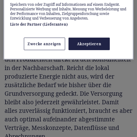
Dadurch wird Solarstrom für alle noch
Speichern von oder Zugriff auf Informationen auf einem Endgerät.
Personalisierte Werbung und Inhalte, Messung von Werbeleistung und
attraktiver und gleichzeitig das Stromnetz
der Performance von Inhalten, Zielgruppenforschung sowie
Entwicklung und Verbesserung von Angeboten.
entlastet.
Liste der Partner (Lieferanten)
Solarstrom bleibt im Quartier
Zwecke anzeigen
Akzeptieren
In einer LEG fliesst überschüssiger Strom von
den Produzenten direkt zu den Konsumenten
in der Nachbarschaft. Reicht die lokal
produzierte Energie nicht aus, wird der
zusätzliche Bedarf wie bisher über die
Grundversorgung gedeckt. Die Versorgung
bleibt also jederzeit gewährleistet. Damit
alles zuverlässig funktioniert, braucht es aber
auch optimal aufeinander abgestimmte
Verträge, Messkonzepte, Datenflüsse und
Abrechnungen.