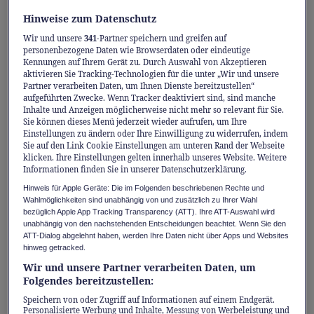
und Vielseitigkeit mit einer Grösse, die
Hinweise zum Datenschutz
sowohl im Stadtverkehr als auch auf der
Wir und unsere
341
-Partner speichern und greifen auf
Autobahn überzeugt. Ein SUV für den Alltag,
personenbezogene Daten wie Browserdaten oder eindeutige
der alle Witterungen mitmacht – das ganze
Kennungen auf Ihrem Gerät zu. Durch Auswahl von Akzeptieren
aktivieren Sie Tracking-Technologien für die unter „Wir und unsere
Jahr über.
Partner verarbeiten Daten, um Ihnen Dienste bereitzustellen“
aufgeführten Zwecke. Wenn Tracker deaktiviert sind, sind manche
Inhalte und Anzeigen möglicherweise nicht mehr so relevant für Sie.
Durchdachtes Design und kompakte
Sie können dieses Menü jederzeit wieder aufrufen, um Ihre
Einstellungen zu ändern oder Ihre Einwilligung zu widerrufen, indem
Grösse
Sie auf den Link Cookie Einstellungen am unteren Rand der Webseite
klicken. Ihre Einstellungen gelten innerhalb unseres Website. Weitere
Die weiche und harmonische Silhouette des
Informationen finden Sie in unserer Datenschutzerklärung.
HR-V verbindet die Merkmale eines SUV mit
Hinweis für Apple Geräte: Die im Folgenden beschriebenen Rechte und
Wahlmöglichkeiten sind unabhängig von und zusätzlich zu Ihrer Wahl
einer schlanken Dachlinie. Seine
bezüglich Apple App Tracking Transparency (ATT). Ihre ATT-Auswahl wird
unabhängig von den nachstehenden Entscheidungen beachtet. Wenn Sie den
ausgewogenen Proportionen, seine klaren
ATT-Dialog abgelehnt haben, werden Ihre Daten nicht über Apps und Websites
Oberflächen und seine raffinierten Details –
hinweg getracked.
wie die integrierten Türgriffe hinten –
Wir und unsere Partner verarbeiten Daten, um
Folgendes bereitzustellen:
verleihen ihm ein elegantes und modernes
Speichern von oder Zugriff auf Informationen auf einem Endgerät.
Erscheinungsbild. Sein schlichtes und
Personalisierte Werbung und Inhalte, Messung von Werbeleistung und