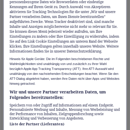
personenbezogene Daten wie Browserdaten oder eindeutige
Tourismusverband Serfaus-Fiss-Ladis
Kennungen auf Ihrem Gerät zu. Durch Auswahl von Akzeptieren
aktivieren Sie Tracking-Technologien für die unter „Wir und unsere
beschreibt die Lage so: «Hier herrscht das
Partner verarbeiten Daten, um Ihnen Dienste bereitzustellen“
aufgeführten Zwecke. Wenn Tracker deaktiviert sind, sind manche
sogenannte Champagnerklima: gute Luft und
Inhalte und Anzeigen möglicherweise nicht mehr so relevant für Sie.
ein mediterranes Klima. Die Dörfer sind im
Sie können dieses Menü jederzeit wieder aufrufen, um Ihre
Einstellungen zu ändern oder Ihre Einwilligung zu widerrufen, indem
Osten, Norden und Westen durch die Berge
Sie auf den Link Cookie Einstellungen am unteren Rand der Webseite
geschützt und nur gegen Süden hin offen.»
klicken. Ihre Einstellungen gelten innerhalb unseres Website. Weitere
Informationen finden Sie in unserer Datenschutzerklärung.
Hinweis für Apple Geräte: Die im Folgenden beschriebenen Rechte und
Nach einem Frühstück mit Blick auf die Berge
Wahlmöglichkeiten sind unabhängig von und zusätzlich zu Ihrer Wahl
bezüglich Apple App Tracking Transparency (ATT). Ihre ATT-Auswahl wird
bringen die Bergbahnen Feriengäste zu
unabhängig von den nachstehenden Entscheidungen beachtet. Wenn Sie den
ATT-Dialog abgelehnt haben, werden Ihre Daten nicht über Apps und Websites
aussichtsreichen Startpunkten. Von dort
hinweg getracked.
verzweigt sich ein weitläufiges Wegnetz:
Wir und unsere Partner verarbeiten Daten, um
Panoramawege für Geniesserinnen und
Folgendes bereitzustellen:
Geniesser, anspruchsvolle Touren für jene,
Speichern von oder Zugriff auf Informationen auf einem Endgerät.
Personalisierte Werbung und Inhalte, Messung von Werbeleistung und
die den 3004 Meter hohen Furgler im Blick
der Performance von Inhalten, Zielgruppenforschung sowie
Entwicklung und Verbesserung von Angeboten.
haben, und Themenpfade wie etwa der
Liste der Partner (Lieferanten)
Piratenweg, der Hexenweg und der