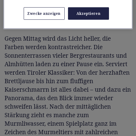
Forscherpfad.
Zwecke anzeigen
Akzeptieren
Zahlreiche Erlebnisstationen
Gegen Mittag wird das Licht heller, die
Farben werden kontrastreicher. Die
Sonnenterrassen vieler Bergrestaurants und
Almhütten laden zu einer Pause ein. Serviert
werden Tiroler Klassiker: Von der herzhaften
Brettljause bis hin zum fluffigen
Kaiserschmarrn ist alles dabei – und dazu ein
Panorama, das den Blick immer wieder
schweifen lässt. Nach der mittäglichen
Stärkung zieht es manche zum
Murmliwasser, einem Spielplatz ganz im
Zeichen des Murmeltiers mit zahlreichen