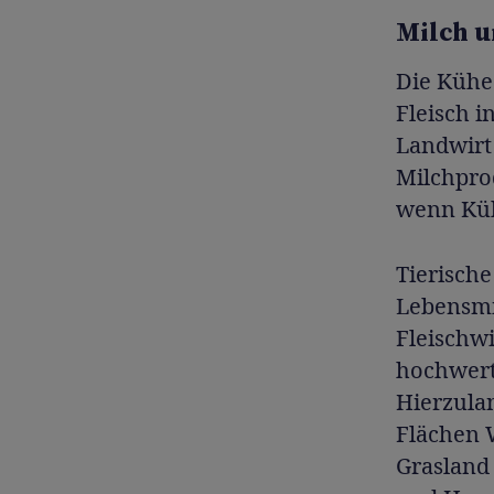
Milch 
Die Kühe
Fleisch i
Landwirt 
Milchpro
wenn Küh
Tierische
Lebensmi
Fleischwi
hochwert
Hierzulan
Flächen W
Grasland