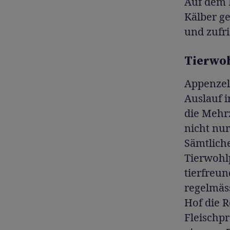
Auf dem 
Kälber ge
und zufr
Tierwoh
Appenzell
Auslauf 
die Mehrz
nicht nur
Sämtlich
Tierwohl
tierfreu
regelmäss
Hof die R
Fleischp