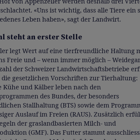
Hof von Appenzeller werden deshalb drei Viert
schlachtet. «Uns ist wichtig, dass alle Tiere ein
iedenes Leben haben», sagt der Landwirt.
l steht an erster Stelle
er legt Wert auf eine tierfreundliche Haltung 
ins Freie und – wenn immer möglich – Weidega
ahl der Schweizer Landwirtschaftsbetriebe erfü
 die gesetzlichen Vorschriften zur Tierhaltung:
e Kühe und Kälber leben nach den
programmen des Bundes, der besonders
ndlichen Stallhaltung (BTS) sowie dem Program
iger Auslauf im Freien (RAUS). Zusätzlich erfül
egeln der graslandbasierten Milch- und
roduktion (GMF). Das Futter stammt ausschlies