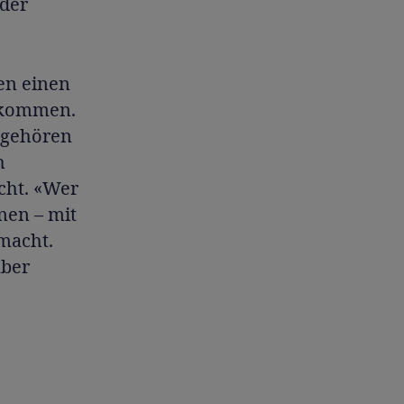
 der
en einen
re kommen.
h gehören
h
icht. «Wer
nen – mit
macht.
aber