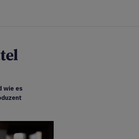
tel
d wie es
roduzent