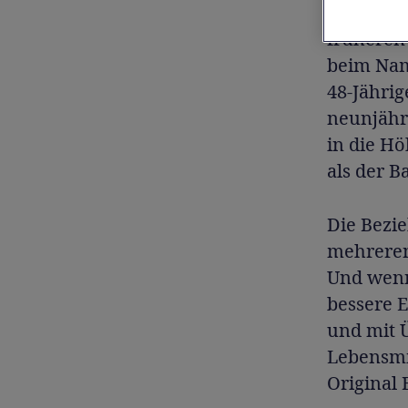
er über d
früheren 
beim Nam
48-Jährige
neunjähr
in die Hö
als der 
Die Bezi
mehreren
Und wenn
bessere E
und mit 
Lebensmit
Original