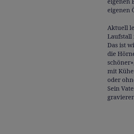
eigenen 
eigenen 
Aktuell 
Laufstall
Das ist w
die Hörne
schöner»,
mit Kühen
oder ohn
Sein Vate
gravieren