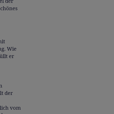
el der
 schönes
mit
ng. Wie
llt er
m
lt der
slich vom