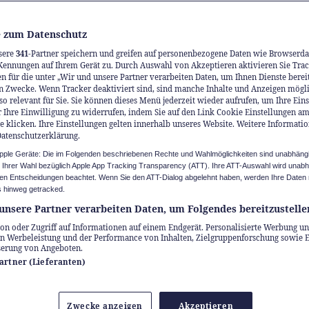
 zum Datenschutz
sere
341
-Partner speichern und greifen auf personenbezogene Daten wie Browserda
Kennungen auf Ihrem Gerät zu. Durch Auswahl von Akzeptieren aktivieren Sie Trac
n für die unter „Wir und unsere Partner verarbeiten Daten, um Ihnen Dienste berei
n Zwecke. Wenn Tracker deaktiviert sind, sind manche Inhalte und Anzeigen mögl
so relevant für Sie. Sie können dieses Menü jederzeit wieder aufrufen, um Ihre Ein
 Ihre Einwilligung zu widerrufen, indem Sie auf den Link Cookie Einstellungen a
e klicken. Ihre Einstellungen gelten innerhalb unseres Website. Weitere Informatio
Datenschutzerklärung.
Apple Geräte: Die im Folgenden beschriebenen Rechte und Wahlmöglichkeiten sind unabhäng
u Ihrer Wahl bezüglich Apple App Tracking Transparency (ATT). Ihre ATT-Auswahl wird unab
n Entscheidungen beachtet. Wenn Sie den ATT-Dialog abgelehnt haben, werden Ihre Daten 
 hinweg getracked.
unsere Partner verarbeiten Daten, um Folgendes bereitzustelle
on oder Zugriff auf Informationen auf einem Endgerät. Personalisierte Werbung un
n Werbeleistung und der Performance von Inhalten, Zielgruppenforschung sowie 
serung von Angeboten.
Partner (Lieferanten)
ian Appenzeller den Hof seiner Eltern übernahm
Zwecke anzeigen
Akzeptieren