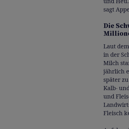
und Heu. 
sagt Appe
Die Sch
Millio
Laut dem
in der Sc
Milch st
jährlich 
später z
Kalb- und
und Fleis
Landwirt
Fleisch k