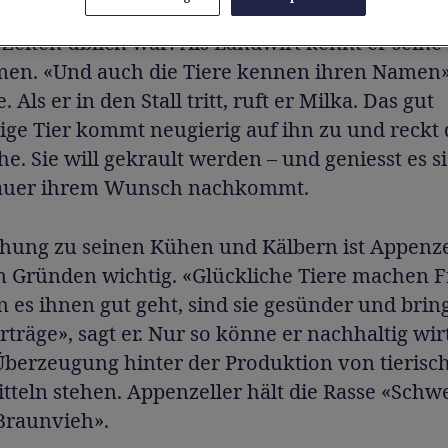
rei Dutzend Namen lernen. Denn er führte fort,
Zeiten üblich war: Als Landwirt kennt er sein
en. «Und auch die Tiere kennen ihren Namen»,
. Als er in den Stall tritt, ruft er Milka. Das gut
ige Tier kommt neugierig auf ihn zu und reckt
he. Sie will gekrault werden – und geniesst es si
Bauer ihrem Wunsch nachkommt.
ehung zu seinen Kühen und Kälbern ist Appenze
 Gründen wichtig. «Glückliche Tiere machen F
 es ihnen gut geht, sind sie gesünder und brin
rträge», sagt er. Nur so könne er nachhaltig wi
Überzeugung hinter der Produktion von tierisc
teln stehen. Appenzeller hält die Rasse «Schw
 Braunvieh».