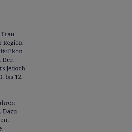
 Frau
r Region
fäffikon
. Den
rs jedoch
. bis 12.
Jahren
. Dazu
en,
e.