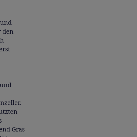
 und
r den
ch
erst
e
 und
zeller.
utzten
s
end Gras