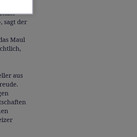
 was in
e Kühe
 sagt der
 das Maul
chtlich,
ller aus
reude.
gen
rtschaften
hen
eizer