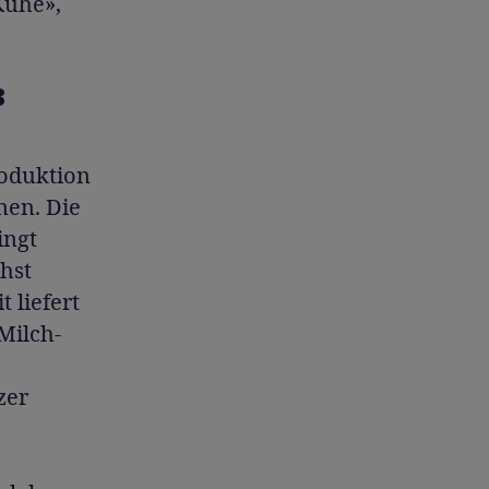
Kühe»,
3
roduktion
nen. Die
ingt
chst
 liefert
Milch-
zer