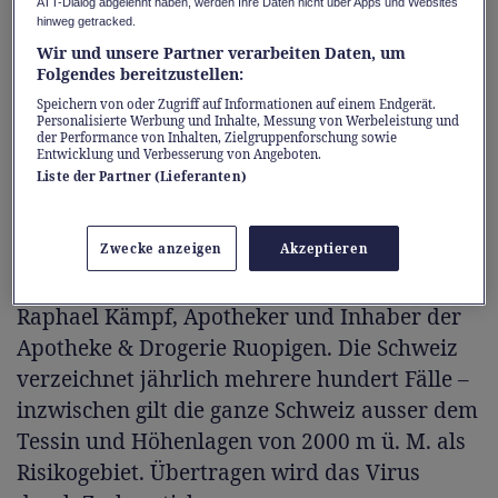
Frühsommer-Meningoenzephalitis (FSME),
ATT-Dialog abgelehnt haben, werden Ihre Daten nicht über Apps und Websites
hinweg getracked.
eine virale Infektion, die zu einer Entzündung
Wir und unsere Partner verarbeiten Daten, um
von Hirnhaut und Gehirn führen kann. Eine
Folgendes bereitzustellen:
ursächliche Therapie existiert nicht – umso
Speichern von oder Zugriff auf Informationen auf einem Endgerät.
Personalisierte Werbung und Inhalte, Messung von Werbeleistung und
wichtiger ist die Prävention.
der Performance von Inhalten, Zielgruppenforschung sowie
Entwicklung und Verbesserung von Angeboten.
Liste der Partner (Lieferanten)
«FSME ist keine Bagatelle, sondern eine ernst
zu nehmende Erkrankung mit möglichen
Zwecke anzeigen
Akzeptieren
Langzeitfolgen wie neurologischen Defiziten
und chronischen Kopfschmerzen», erklärt
Raphael Kämpf, Apotheker und Inhaber der
Apotheke & Drogerie Ruopigen. Die Schweiz
verzeichnet jährlich mehrere hundert Fälle –
inzwischen gilt die ganze Schweiz ausser dem
Tessin und Höhenlagen von 2000 m ü. M. als
Risikogebiet. Übertragen wird das Virus