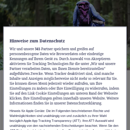
Hinweise zum Datenschutz
Wir und unsere
341
-Partner speichern und greifen auf
personenbezogene Daten wie Browserdaten oder eindeutige
Kennungen auf Ihrem Gerät zu. Durch Auswahl von Akzeptieren
aktivieren Sie Tracking-Technologien für die unter „Wir und unsere
Partner verarbeiten Daten, um Ihnen Dienste bereitzustellen“
aufgeführten Zwecke. Wenn Tracker deaktiviert sind, sind manche
Zeckenimpfung in den Rotpunkt Apotheken
Inhalte und Anzeigen möglicherweise nicht mehr so relevant für Sie.
Sie können dieses Menü jederzeit wieder aufrufen, um Ihre
Einstellungen zu ändern oder Ihre Einwilligung zu widerrufen, indem
Risiken und Verbreitung von FSME
Sie auf den Link Cookie Einstellungen am unteren Rand der Webseite
klicken. Ihre Einstellungen gelten innerhalb unseres Website. Weitere
Informationen finden Sie in unserer Datenschutzerklärung.
Zecken sind in der Schweiz weit verbreitet
Hinweis für Apple Geräte: Die im Folgenden beschriebenen Rechte und
und können beim Stich Krankheitserreger
Wahlmöglichkeiten sind unabhängig von und zusätzlich zu Ihrer Wahl
übertragen. Besonders relevant ist die
bezüglich Apple App Tracking Transparency (ATT). Ihre ATT-Auswahl wird
unabhängig von den nachstehenden Entscheidungen beachtet. Wenn Sie den