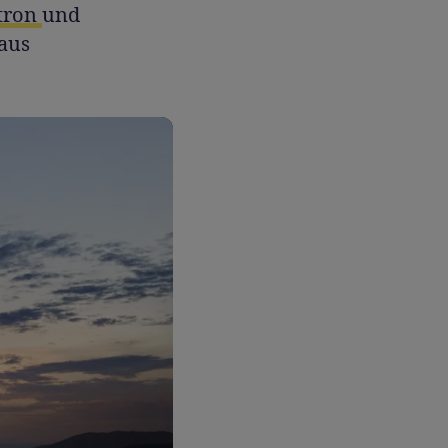
tron
und
aus