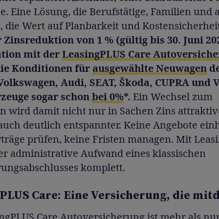
e. Eine Lösung, die Berufstätige, Familien und a
, die Wert auf Planbarkeit und Kostensicherheit
Zinsreduktion von 1 % (gültig bis 30. Juni 20
tion mit der
LeasingPLUS Care Autoversich
die Konditionen für
ausgewählte Neuwagen
d
Volkswagen, Audi, SEAT, Škoda, CUPRA und
zeuge sogar schon
bei 0%
*.
Ein Wechsel zum
wird damit nicht nur in Sachen Zins attraktiv
auch deutlich entspannter. Keine Angebote ein
rträge prüfen, keine Fristen managen. Mit Lea
der administrative Aufwand eines klassischen
rungsabschlusses komplett.
PLUS Care: Eine Versicherung, die mit
ingPLUS Care Autoversicherung
ist mehr als nur