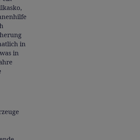
llkasko,
nnenhilfe
ch
cherung
atlich in
 was in
wahre
e
rzeuge
sende