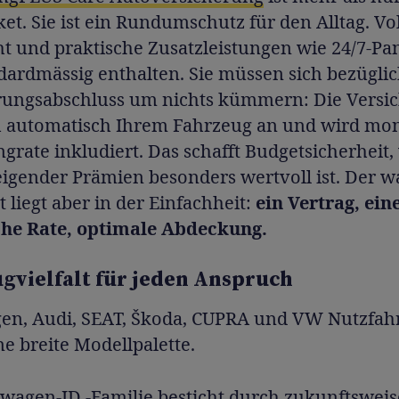
ket. Sie ist ein Rundumschutz für den Alltag. Vo
ht und praktische Zusatzleistungen wie 24/7-Pa
dardmässig enthalten. Sie müssen sich bezügli
rungsabschluss um nichts kümmern: Die Versi
ch automatisch Ihrem Fahrzeug an und wird mon
ngrate inkludiert. Das schafft Budgetsicherheit,
eigender Prämien besonders wertvoll ist. Der 
liegt aber in der Einfachheit:
ein Vertrag, ein
he Rate, optimale Abdeckung.
gvielfalt für jeden Anspruch
en, Audi, SEAT, Škoda, CUPRA und VW Nutzfah
ne breite Modellpalette.
wagen-ID.-Familie
besticht durch zukunftswei