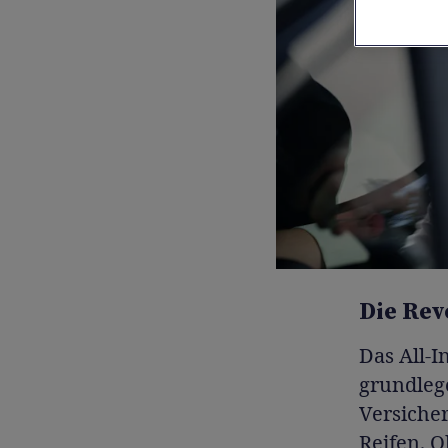
Die Rev
Das All-I
grundlege
Versiche
Reifen. O