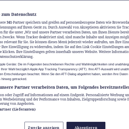
anisiert, attraktive Leasingrate mit bereits inkl
rung und
0 %* Zins
. LeasingPLUS von AMAG Lea
 zum Datenschutz
 Einstieg kinderleicht. Denn: Bis zum 30. Juni 
sere
341
-Partner speichern und greifen auf personenbezogene Daten wie Browserda
Kennungen auf Ihrem Gerät zu. Durch Auswahl von Akzeptieren aktivieren Sie Trac
e zusätzlich Zinsen. Purer Fahrgenuss ganz ohn
n für die unter „Wir und unsere Partner verarbeiten Daten, um Ihnen Dienste berei
n Zwecke. Wenn Tracker deaktiviert sind, sind manche Inhalte und Anzeigen mögl
ie neue Art, mobil zu sein.
so relevant für Sie. Sie können dieses Menü jederzeit wieder aufrufen, um Ihre Ein
 Ihre Einwilligung zu widerrufen, indem Sie auf den Link Cookie Einstellungen a
e klicken. Ihre Einstellungen gelten innerhalb unseres Website. Weitere Informatio
Datenschutzerklärung.
Apple Geräte: Die im Folgenden beschriebenen Rechte und Wahlmöglichkeiten sind unabhäng
u Ihrer Wahl bezüglich Apple App Tracking Transparency (ATT). Ihre ATT-Auswahl wird unab
n Entscheidungen beachtet. Wenn Sie den ATT-Dialog abgelehnt haben, werden Ihre Daten 
 hinweg getracked.
unsere Partner verarbeiten Daten, um Folgendes bereitzustelle
on oder Zugriff auf Informationen auf einem Endgerät. Personalisierte Werbung un
n Werbeleistung und der Performance von Inhalten, Zielgruppenforschung sowie 
serung von Angeboten.
Partner (Lieferanten)
Zwecke anzeigen
Akzeptieren