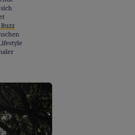
 sich
et
. Buzz
enschen
ifestyle
maler