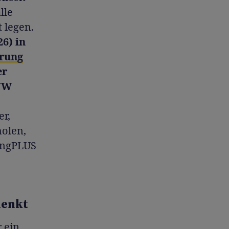
lle
 legen.
26) in
erung
er
 VW
er,
holen,
singPLUS
denkt
 ein