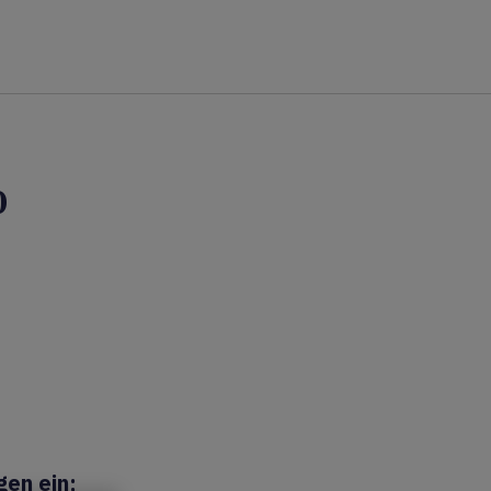
%
gen ein;