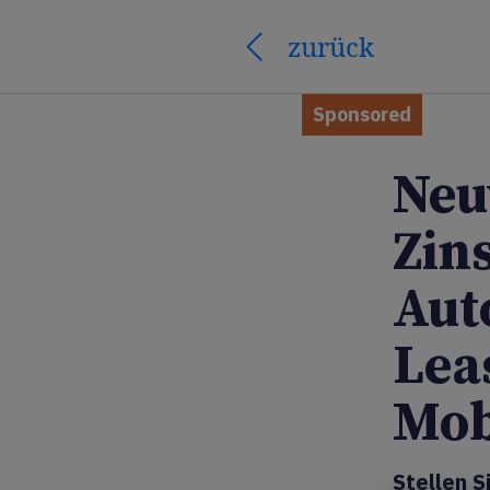
zurück
Sponsored
Neu
Zins
Aut
Lea
Mob
Stellen S