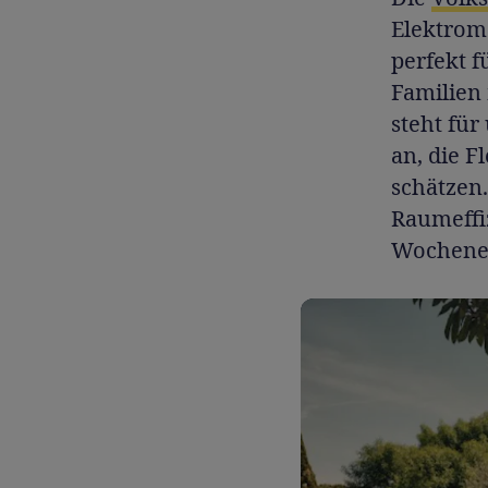
Elektromo
perfekt 
Familien 
steht für
an, die F
schätzen
Raumeffiz
Wochenen