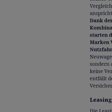
Vergleich
anspricht
Dank der 
Kombina
starten 
Marken 
Nutzfahr
Neuwagen 
sondern 
keine Ve
entfällt 
Versiche
Leasing
Die
Leas