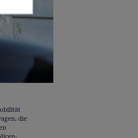
bilität
wagen, die
den
licen-