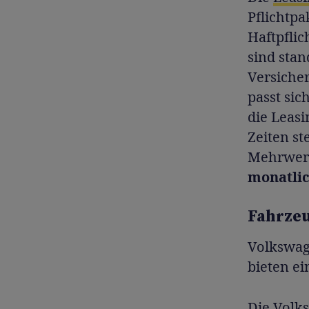
Pflichtpa
Haftpflic
sind stan
Versiche
passt si
die Leasi
Zeiten st
Mehrwert 
monatlic
Fahrzeu
Volkswag
bieten ei
Die
Volks