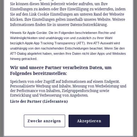
schnelle Erfrischung. Gefragt ist ein Ort für
Sie können dieses Menü jederzeit wieder aufrufen, um Ihre
Einstellungen zu ändern oder Ihre Einwilligung zu widerrufen, indem
eine kleine Auszeit, an dem man die Hektik
Sie auf den Link Cookie Einstellungen am unteren Rand der Webseite
des Alltags hinter sich lassen kann. Bereits
klicken. Ihre Einstellungen gelten innerhalb unseres Website. Weitere
Informationen finden Sie in unserer Datenschutzerklärung.
seit einem Vierteljahrhundert bietet
Hinweis für Apple Geräte: Die im Folgenden beschriebenen Rechte und
Starbucks
in der Schweiz genau solche
Wahlmöglichkeiten sind unabhängig von und zusätzlich zu Ihrer Wahl
Rückzugsorte: Beim Betreten strömt einem
bezüglich Apple App Tracking Transparency (ATT). Ihre ATT-Auswahl wird
unabhängig von den nachstehenden Entscheidungen beachtet. Wenn Sie den
der Duft von frisch gemahlenen
ATT-Dialog abgelehnt haben, werden Ihre Daten nicht über Apps und Websites
hinweg getracked.
Kaffeebohnen entgegen, während im
Wir und unsere Partner verarbeiten Daten, um
Hintergrund das rhythmische Zischen der
Folgendes bereitzustellen:
Maschinen den Takt angibt. Das vertraute
Speichern von oder Zugriff auf Informationen auf einem Endgerät.
Personalisierte Werbung und Inhalte, Messung von Werbeleistung und
Kopfnicken des Baristas rundet die
der Performance von Inhalten, Zielgruppenforschung sowie
gemütliche Kulisse ab und lässt einen sofort
Entwicklung und Verbesserung von Angeboten.
Liste der Partner (Lieferanten)
spüren, dass hier die Welt für einen
Augenblick stillsteht. Was als internationales
Coffee-House-Konzept begann, hat sich längst
Zwecke anzeigen
Akzeptieren
im Alltag vieler Menschen etabliert.