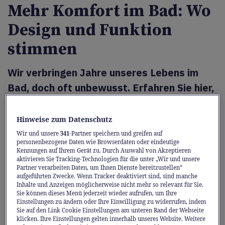
Mehr Komfort im Bad: Wo
Design und Funktion
stimmen
Wir verbringen Jahre unseres Lebens im
Bad, doch oft unbewusst. Erfahren Sie hier,
warum das Badezimmer heute zum
wichtigsten Rückzugsort wird und wie
Hinweise zum Datenschutz
clevere Lösungen Ihren Alltag erleichtern.
Wir und unsere
341
-Partner speichern und greifen auf
personenbezogene Daten wie Browserdaten oder eindeutige
Kennungen auf Ihrem Gerät zu. Durch Auswahl von Akzeptieren
Rund 40 Minuten am Tag halten wir uns laut
aktivieren Sie Tracking-Technologien für die unter „Wir und unsere
Studien im Bad auf. Was im ersten Moment
Partner verarbeiten Daten, um Ihnen Dienste bereitzustellen“
aufgeführten Zwecke. Wenn Tracker deaktiviert sind, sind manche
kurz klingt, summiert sich im Lauf des
Inhalte und Anzeigen möglicherweise nicht mehr so relevant für Sie.
Sie können dieses Menü jederzeit wieder aufrufen, um Ihre
Lebens auf eine beachtliche Zeitspanne:
Einstellungen zu ändern oder Ihre Einwilligung zu widerrufen, indem
Hochgerechnet verbringen wir gut drei Jahre
Sie auf den Link Cookie Einstellungen am unteren Rand der Webseite
klicken. Ihre Einstellungen gelten innerhalb unseres Website. Weitere