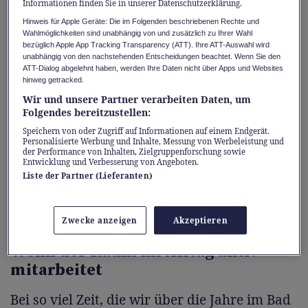
unseres Lebens darin. Meist als erste Station
Informationen finden Sie in unserer Datenschutzerklärung.
am Morgen und letzte am Abend wird das
Hinweis für Apple Geräte: Die im Folgenden beschriebenen Rechte und
Wahlmöglichkeiten sind unabhängig von und zusätzlich zu Ihrer Wahl
Badezimmer zu einem zentralen Ort des
bezüglich Apple App Tracking Transparency (ATT). Ihre ATT-Auswahl wird
Geschehens. Gerade im hektischen Alltag
unabhängig von den nachstehenden Entscheidungen beachtet. Wenn Sie den
ATT-Dialog abgelehnt haben, werden Ihre Daten nicht über Apps und Websites
muss dieser Raum aber nicht nur gut
hinweg getracked.
aussehen, sondern uns bei unseren Abläufen
Wir und unsere Partner verarbeiten Daten, um
Folgendes bereitzustellen:
aktiv unterstützen. Genau hier setzt der
Speichern von oder Zugriff auf Informationen auf einem Endgerät.
Leitgedanke
Design meets Function
von
Personalisierte Werbung und Inhalte, Messung von Werbeleistung und
Geberit an. Die intelligenten Lösungen
der Performance von Inhalten, Zielgruppenforschung sowie
Entwicklung und Verbesserung von Angeboten.
beweisen, dass modernes Design und
Liste der Partner (Lieferanten)
kompromisslose Alltagstauglichkeit Hand in
Hand gehen können.
Zwecke anzeigen
Akzeptieren
Wenn der Raum im Alltag aktiv
mitarbeitet
Bei so viel Zeit, die wir über die Jahre im Bad