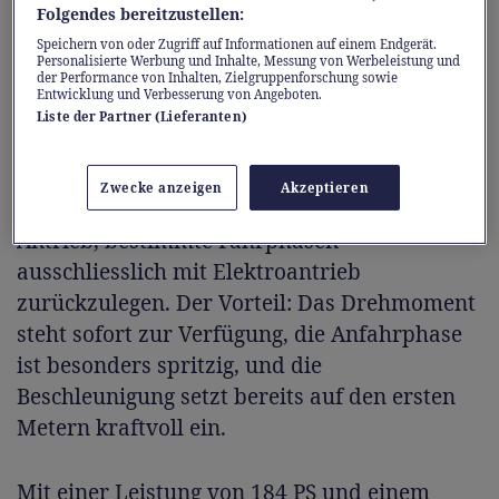
Klischees zum Trotz
Folgendes bereitzustellen:
Speichern von oder Zugriff auf Informationen auf einem Endgerät.
Die Vorstellung, ein Hybridauto sei nicht
Personalisierte Werbung und Inhalte, Messung von Werbeleistung und
der Performance von Inhalten, Zielgruppenforschung sowie
reaktionsschnell genug, hält sich hartnäckig.
Entwicklung und Verbesserung von Angeboten.
Die neueste Generation der Vollhybrid-
Liste der Partner (Lieferanten)
Technologie von Honda beweist jedoch das
Gegenteil. Im Gegensatz zur Mildhybrid-
Zwecke anzeigen
Akzeptieren
Antriebstechnik ermöglicht ein Vollhybrid-
Antrieb, bestimmte Fahrphasen
ausschliesslich mit Elektroantrieb
zurückzulegen. Der Vorteil: Das Drehmoment
steht sofort zur Verfügung, die Anfahrphase
ist besonders spritzig, und die
Beschleunigung setzt bereits auf den ersten
Metern kraftvoll ein.
Mit einer Leistung von 184 PS und einem