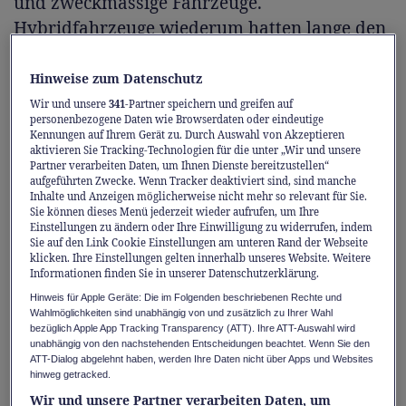
und zweckmässige Fahrzeuge.
Hybridfahrzeuge wiederum hatten lange den
Ruf, effizient zu sein, aber kaum
Fahrvergnügen zu bieten.
Hinweise zum Datenschutz
Wir und unsere
341
-Partner speichern und greifen auf
personenbezogene Daten wie Browserdaten oder eindeutige
Nun verschwimmen diese Grenzen. Der neue
Kennungen auf Ihrem Gerät zu. Durch Auswahl von Akzeptieren
aktivieren Sie Tracking-Technologien für die unter „Wir und unsere
Honda Civic zeigt, dass es möglich ist,
Partner verarbeiten Daten, um Ihnen Dienste bereitzustellen“
Fahrvergnügen, Leistung und Energieeffizienz
aufgeführten Zwecke. Wenn Tracker deaktiviert sind, sind manche
Inhalte und Anzeigen möglicherweise nicht mehr so relevant für Sie.
zu vereinen – ohne dabei Abstriche bei
Sie können dieses Menü jederzeit wieder aufrufen, um Ihre
Einstellungen zu ändern oder Ihre Einwilligung zu widerrufen, indem
Komfort oder Technologie zu machen. Dank
Sie auf den Link Cookie Einstellungen am unteren Rand der Webseite
dem e:HEV-Antrieb mit 184 PS weist er einen
klicken. Ihre Einstellungen gelten innerhalb unseres Website. Weitere
Informationen finden Sie in unserer Datenschutzerklärung.
sparsamen Verbrauch und ein dynamisches
Hinweis für Apple Geräte: Die im Folgenden beschriebenen Rechte und
Fahrverhalten auf, was die Standards in
Wahlmöglichkeiten sind unabhängig von und zusätzlich zu Ihrer Wahl
bezüglich Apple App Tracking Transparency (ATT). Ihre ATT-Auswahl wird
diesem Segment neu definiert.
unabhängig von den nachstehenden Entscheidungen beachtet. Wenn Sie den
ATT-Dialog abgelehnt haben, werden Ihre Daten nicht über Apps und Websites
hinweg getracked.
Ausgesprochene Dynamik – den
Wir und unsere Partner verarbeiten Daten, um