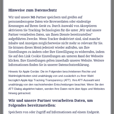
Stimmts oder stimmts
Hinweise zum Datenschutz
nicht? Die vier Irrtümer
Wir und unsere
341
-Partner speichern und greifen auf
personenbezogene Daten wie Browserdaten oder eindeutige
der Säule 3a
Kennungen auf Ihrem Gerät zu. Durch Auswahl von Akzeptieren
aktivieren Sie Tracking-Technologien für die unter „Wir und unsere
Partner verarbeiten Daten, um Ihnen Dienste bereitzustellen“
Schweizer*innen zahlen jährlich mehrere
aufgeführten Zwecke. Wenn Tracker deaktiviert sind, sind manche
Milliarden Franken in die Säule 3a ein.
Inhalte und Anzeigen möglicherweise nicht mehr so relevant für Sie.
Sie können dieses Menü jederzeit wieder aufrufen, um Ihre
Dennoch ist der allgemeine Wissensstand
Einstellungen zu ändern oder Ihre Einwilligung zu widerrufen, indem
Sie auf den Link Cookie Einstellungen am unteren Rand der Webseite
darüber gering. Deshalb werden hier vier
klicken. Ihre Einstellungen gelten innerhalb unseres Website. Weitere
Informationen finden Sie in unserer Datenschutzerklärung.
der häufigsten Irrtümer widerlegt.
Hinweis für Apple Geräte: Die im Folgenden beschriebenen Rechte und
Wahlmöglichkeiten sind unabhängig von und zusätzlich zu Ihrer Wahl
1. Mit der Altersvorsorge kann man
bezüglich Apple App Tracking Transparency (ATT). Ihre ATT-Auswahl wird
sich Zeit lassen
unabhängig von den nachstehenden Entscheidungen beachtet. Wenn Sie den
ATT-Dialog abgelehnt haben, werden Ihre Daten nicht über Apps und Websites
hinweg getracked.
Jüngere Personen können aufgrund des
Wir und unsere Partner verarbeiten Daten, um
knappen Budgets häufig nicht den
Folgendes bereitzustellen:
Maximalbetrag in die Säule 3a einzahlen. Sie
Speichern von oder Zugriff auf Informationen auf einem Endgerät.